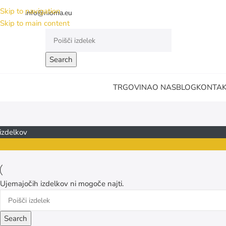
Skip to navigation
info@nioma.eu
Skip to main content
Search
TRGOVINA
O NAS
BLOG
KONTA
KATEGORIJE IZDELKOV
 izdelkov
i
Ujemajočih izdelkov ni mogoče najti.
Search