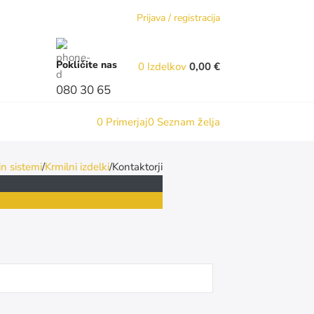
Prijava / registracija
Pokličite nas
0
Izdelkov
0,00
€
080 30 65
0
Primerjaj
0
Seznam želja
in sistemi
Krmilni izdelki
Kontaktorji